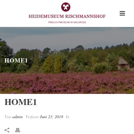
HOME1
HOME1
Von
admin
Verfasst
Juni 23, 2018
In